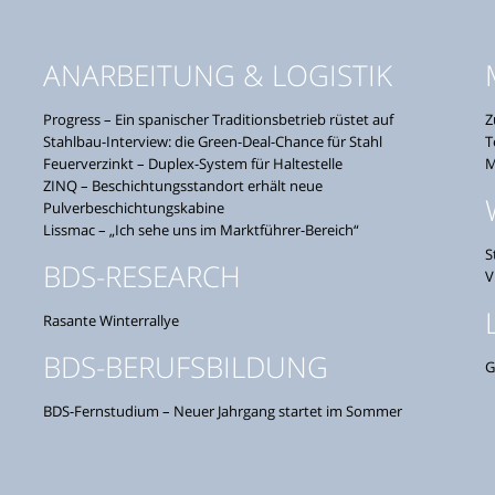
ANARBEITUNG & LOGISTIK
Progress – Ein spanischer Traditionsbetrieb rüstet auf
Z
Stahlbau-Interview: die Green-Deal-Chance für Stahl
T
Feuerverzinkt – Duplex-System für Haltestelle
M
ZINQ – Beschichtungsstandort erhält neue
Pulverbeschichtungskabine
Lissmac – „Ich sehe uns im Marktführer-Bereich“
S
BDS-RESEARCH
V
Rasante Winterrallye
BDS-BERUFSBILDUNG
G
BDS-Fernstudium – Neuer Jahrgang startet im Sommer