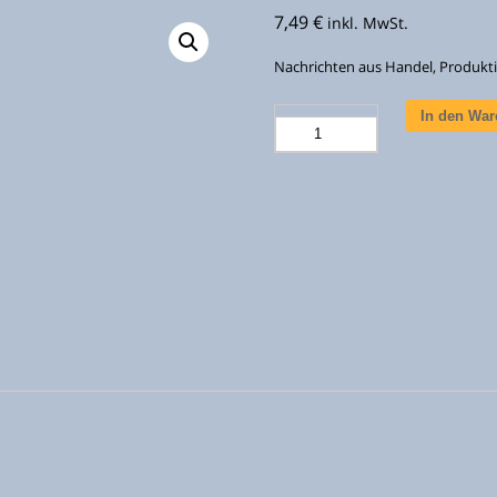
7,49
€
inkl. MwSt.
Nachrichten aus Handel, Produkt
Stahlreport
In den Wa
Ausgabe
4/2021
Menge