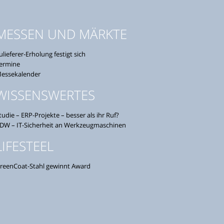
MESSEN UND MÄRKTE
ulieferer-Erholung festigt sich
ermine
essekalender
WISSENSWERTES
tudie – ERP-Projekte – besser als ihr Ruf?
DW – IT-Sicherheit an Werkzeugmaschinen
LIFESTEEL
reenCoat-Stahl gewinnt Award